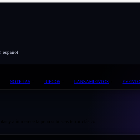
n español
NOTICIAS
JUEGOS
LANZAMIENTOS
EVENTO
s y aún merece la pena si buscas terror clásico