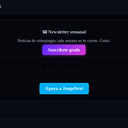
G
📧 Newsletter semanal
Noticias de videojuegos cada semana en tu correo. Gratis.
Suscríbete gratis
💙 Apoya JuegoNext
a mantener la web y a seguir creando noticias, lanzamientos y vídeos sobre vi
Apoya a JuegoNext