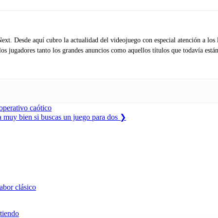
xt. Desde aquí cubro la actualidad del videojuego con especial atención a los 
 los jugadores tanto los grandes anuncios como aquellos títulos que todavía están
operativo caótico
ja muy bien si buscas un juego para dos
❯
abor clásico
ntiendo