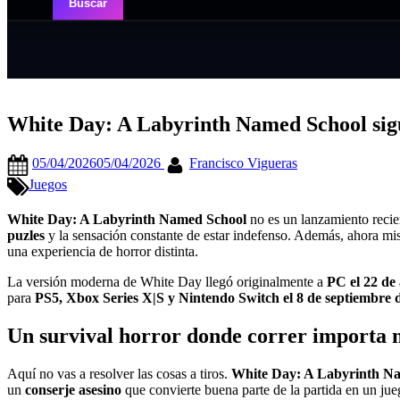
White Day: A Labyrinth Named School sigue
Posted
By
05/04/2026
05/04/2026
Francisco Vigueras
on
Juegos
White Day: A Labyrinth Named School
no es un lanzamiento recie
puzles
y la sensación constante de estar indefenso. Además, ahora mi
una experiencia de horror distinta.
La versión moderna de White Day llegó originalmente a
PC el 22 de
para
PS5, Xbox Series X|S y Nintendo Switch el 8 de septiembre 
Un survival horror donde correr importa 
Aquí no vas a resolver las cosas a tiros.
White Day: A Labyrinth N
un
conserje asesino
que convierte buena parte de la partida en un jueg