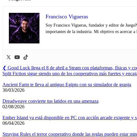
Francisco Vigueras
Soy Francisco Vigueras, fundador y editor de JuegoNe
importantes de la industria. Mi objetivo es acercar a
Navegación
Previous
❮
Good Luck llega el 8 de abril a Steam con plataformas, físicas y co
Post:
Next
Split Fiction sigue siendo uno de los cooperativos más fuertes y enca
de
Post:
entradas
Ancient Farm te lleva al antiguo Egipto con su simulador de granja
30/03/2026
Dreadweave convierte tus latidos en una amenaza
02/08/2026
Ember Island ya está disponible en PC con acción arcade exigente y s
06/04/2026
Straying Rules el terror cooperativo donde las reglas pueden estar mi