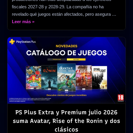
fiscales 2027-28 y 2028-29. La compañía no ha
revelado qué juegos están afectados, pero asegura …
«Ubisoft
Leer más
»
retrasa
varios
grandes
juegos
hasta
2029»
PS Plus Extra y Premium julio 2026
suma Avatar, Rise of the Ronin y dos
clásicos