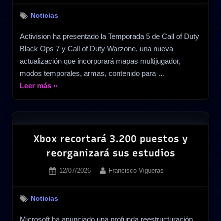
Noticias
Activision ha presentado la Temporada 5 de Call of Duty
Black Ops 7 y Call of Duty Warzone, una nueva
actualización que incorporará mapas multijugador,
modos temporales, armas, contenido para …
«La
Leer más
»
Temporada
5
de
Call
Xbox recortará 3.200 puestos y
of
reorganizará sus estudios
Duty
Posted
By
12/07/2026
Francisco Vigueras
Black
on
Ops
7
Noticias
y
Microsoft ha anunciado una profunda reestructuración
Warzone