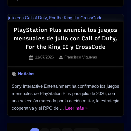
Kart
World
Open
anuncia
PlayStation Plus anuncia los juegos
evento
mensuales de julio con Call of Duty,
online
For the King II y CrossCode
para
julio
Posted
By
11/07/2026
Francisco Vigueras
on
de
2026»
Noticias
Sony Interactive Entertainment ha confirmado los juegos
mensuales de PlayStation Plus para julio de 2026, con
una selección marcada por la acción militar, la estrategia
«PlayStation
cooperativa y el RPG de …
Leer más
»
Plus
anuncia
Paginación
los