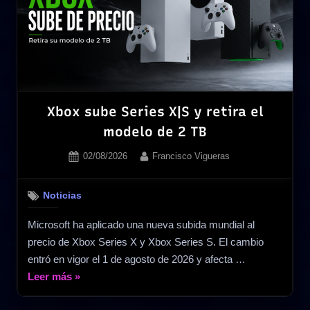
empresa
privada
tras
completarse
su
compra
por
Xbox sube Series X|S y retira el
55.000
modelo de 2 TB
millones
Posted
By
02/08/2026
Francisco Vigueras
de
on
dólares»
Noticias
Microsoft ha aplicado una nueva subida mundial al
precio de Xbox Series X y Xbox Series S. El cambio
entró en vigor el 1 de agosto de 2026 y afecta …
«Xbox
Leer más
»
sube