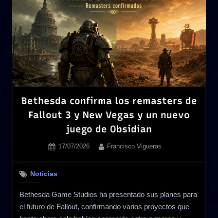
personajes
que
conversan
mediante
IA»
Bethesda confirma los remasters de
Fallout 3 y New Vegas y un nuevo
juego de Obsidian
Posted
By
17/07/2026
Francisco Vigueras
on
Noticias
Bethesda Game Studios ha presentado sus planes para
el futuro de Fallout, confirmando varios proyectos que