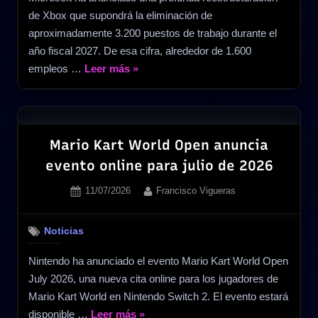
de Xbox que supondrá la eliminación de
llega
aproximadamente 3.200 puestos de trabajo durante el
el
año fiscal 2027. De esa cifra, alrededor de 1.600
23
«Xbox
empleos …
Leer más
»
de
recortará
julio»
3.200
puestos
y
Mario Kart World Open anuncia
reorganizará
evento online para julio de 2026
sus
Posted
By
11/07/2026
Francisco Vigueras
estudios»
on
Noticias
Nintendo ha anunciado el evento Mario Kart World Open
July 2026, una nueva cita online para los jugadores de
Mario Kart World en Nintendo Switch 2. El evento estará
«Mario
disponible …
Leer más
»