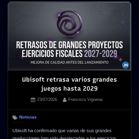
Series
X|S
y
retira
el
modelo
de
2
TB»
Ubisoft retrasa varios grandes
juegos hasta 2029
Posted
By
23/07/2026
Francisco Vigueras
on
Noticias
Ubisoft ha confirmado que varias de sus grandes
producciones han sido desplazadas a los ejercicios