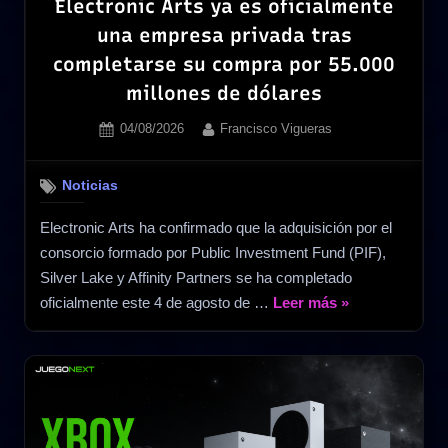
Electronic Arts ya es oficialmente
una empresa privada tras
completarse su compra por 55.000
millones de dólares
Posted
By
04/08/2026
Francisco Vigueras
on
Noticias
Electronic Arts ha confirmado que la adquisición por el
consorcio formado por Public Investment Fund (PIF),
Silver Lake y Affinity Partners se ha completado
«Electronic
oficialmente este 4 de agosto de …
Leer más
»
Arts
ya
es
oficialmente
una