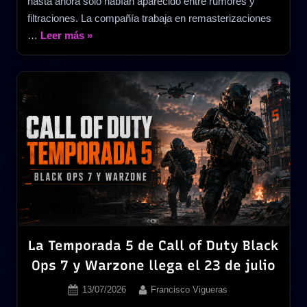
hasta ahora solo habían aparecido entre rumores y
filtraciones. La compañía trabaja en remasterizaciones
«Bethesda
…
Leer más
»
confirma
los
remasters
de
Fallout
3
y
New
Vegas
y
un
nuevo
La Temporada 5 de Call of Duty Black
juego
Ops 7 y Warzone llega el 23 de julio
de
Posted
By
13/07/2026
Francisco Vigueras
Obsidian»
on