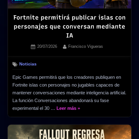
the
Ronin
Fortnite permitirá publicar islas con
y
personajes que conversan mediante
dos
IA
clásicos»
Posted
By
20/07/2026
Francisco Vigueras
on
Noticias
Epic Games permitirá que los creadores publiquen en
Fortnite islas con personajes no jugables capaces de
mantener conversaciones mediante inteligencia artificial.
La función Conversaciones abandonará su fase
«Fortnite
experimental el 30 …
Leer más
»
permitirá
publicar
islas
con