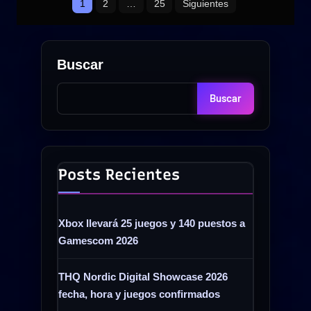
1
2
…
25
Siguientes
juegos
de
mensuales
entradas
de
Buscar
julio
con
Buscar
Call
of
Duty,
For
the
Posts Recientes
King
II
y
Xbox llevará 25 juegos y 140 puestos a
CrossCode»
Gamescom 2026
THQ Nordic Digital Showcase 2026
fecha, hora y juegos confirmados