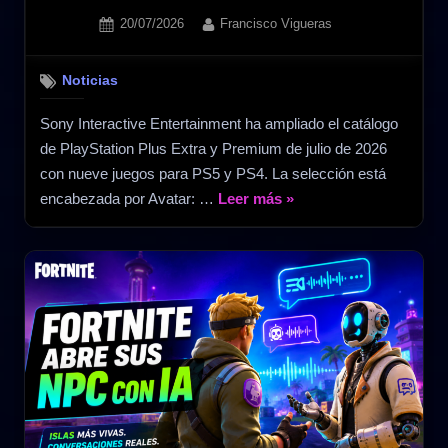
Posted
By
20/07/2026
Francisco Vigueras
on
Noticias
Sony Interactive Entertainment ha ampliado el catálogo
de PlayStation Plus Extra y Premium de julio de 2026
con nueve juegos para PS5 y PS4. La selección está
«PS
encabezada por Avatar: …
Leer más
»
Plus
Extra
y
Premium
julio
2026
suma
Avatar,
Rise
of