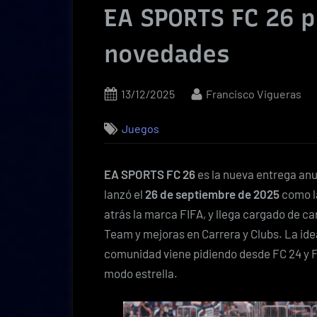
EA SPORTS FC 26 p
novedades
Posted
By
13/12/2025
Francisco Vigueras
on
Juegos
EA SPORTS FC 26
es la nueva entrega anu
lanzó el
26 de septiembre de 2025
como la
atrás la marca FIFA, y llega cargado de c
Team y mejoras en Carrera y Clubs. La idea 
comunidad viene pidiendo desde FC 24 y FC
modo estrella.