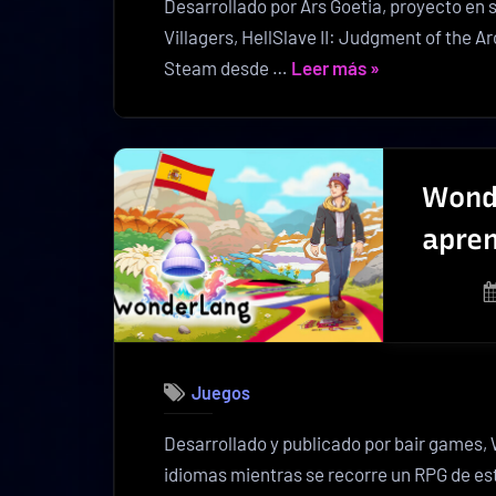
Desarrollado por Ars Goetia, proyecto en s
Villagers, HellSlave II: Judgment of the A
«HellSlave
Steam desde …
Leer más
»
II
ya
está
disponible
Wond
con
apren
combate
por
turnos»
Juegos
Desarrollado y publicado por bair games,
idiomas mientras se recorre un RPG de est