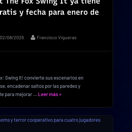
 The Fox Swing It ya tiene
una
atis y fecha para enero de
amenaza»
Posted
By
02/08/2026
Francisco Vigueras
on
: Swing It! convierte sus escenarios en
se, encadenar saltos por las paredes y
«Stewart
ble para mejorar …
Leer más
»
The
Fox
Swing
It