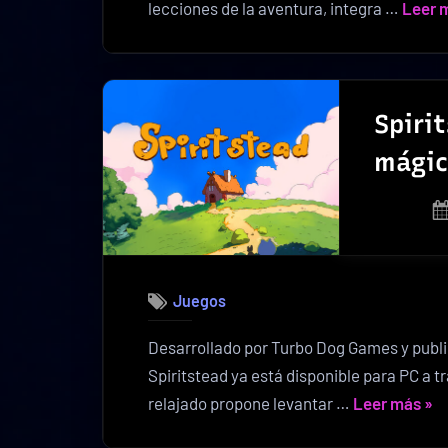
lecciones de la aventura, integra …
Leer 
Spiri
mágic
Juegos
Desarrollado por Turbo Dog Games y publ
Spiritstead ya está disponible para PC a 
«Sp
relajado propone levantar …
Leer más
»
con