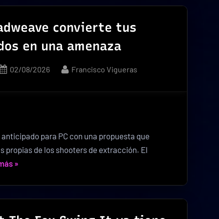
convierte
un
adweave convierte tus
cementerio
idos en una amenaza
en
una
Posted
By
02/08/2026
Francisco Vigueras
fortaleza
on
contra
los
zombis»
 anticipado para PC con una propuesta que
 propias de los shooters de extracción. El
«Dreadweave
 más
»
convierte
tus
latidos
en