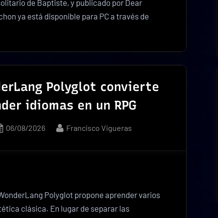
olitario de Baptiste, y publicado por Dear
rchon ya está disponible para PC a través de
erLang Polyglot convierte
der idiomas en un RPG
Posted
By
06/08/2026
Francisco Vigueras
on
 WonderLang Polyglot propone aprender varios
ética clásica. En lugar de separar las