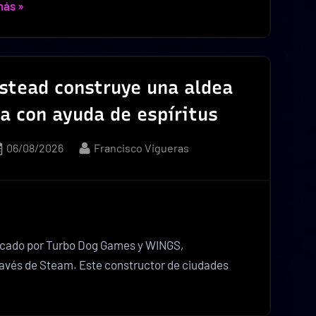
«WonderLang
más
»
Polyglot
convierte
aprender
idiomas
tstead construye una aldea
en
a con ayuda de espíritus
un
RPG»
Posted
By
06/08/2026
Francisco Vigueras
on
icado por Turbo Dog Games y WINGS,
través de Steam. Este constructor de ciudades
iritstead
struye