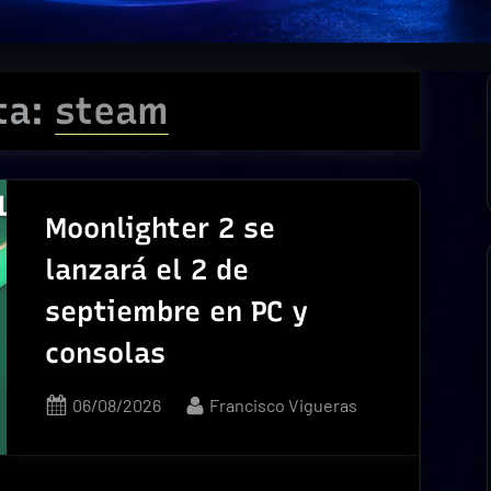
ta:
steam
Moonlighter 2 se
lanzará el 2 de
septiembre en PC y
consolas
Posted
By
06/08/2026
Francisco Vigueras
on