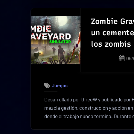
una
ald
mág
Zombie Gra
con
un cemente
ayu
los zombis
de
esp
Pos
05/
on
Juegos
Desarrollado por threeW y publicado por 
mezcla gestión, construcción y acción en
donde el trabajo nunca termina. Durante 