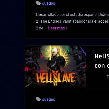
Juegos
Desarrollado por el estudio español Digital
2: The Endless Vault abandonará el acces
«Moonlighter
2 de …
Leer más
»
2
se
lanzará
el
Hell
2
con 
de
septiembre
en
PC
y
Juegos
consolas»