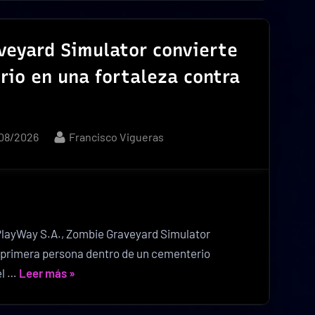
ea
ica
veyard Simulator convierte
rio en una fortaleza contra
da
íritus»
ted
By
08/2026
Francisco Vigueras
PlayWay S.A., Zombie Graveyard Simulator
 primera persona dentro de un cementerio
«Zombie
el …
Leer más
»
Graveyard
Simulator