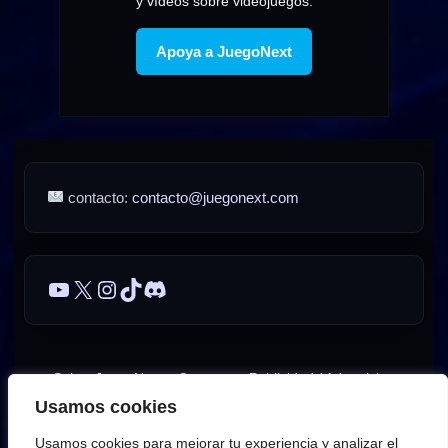
y vídeos sobre videojuegos.
Apoya a JuegoNext
contacto:
contacto@juegonext.com
YouTube
X
Instagram
TikTok
Discord
Sobre JuegoNext
Contacto
Publicidad / Advertising
Usamos cookies
AVISO LEGAL – JuegoNext
Usamos cookies para mejorar tu experiencia y analizar el