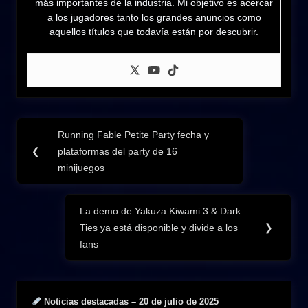
más importantes de la industria. Mi objetivo es acercar
a los jugadores tanto los grandes anuncios como
aquellos títulos que todavía están por descubrir.
Navegación
Running Fable Petite Party fecha y
Previous
de
❮
plataformas del party de 16
Post:
minijuegos
entradas
La demo de Yakuza Kiwami 3 & Dark
Next
Ties ya está disponible y divide a los
❯
Post:
fans
Noticias destacadas – 20 de julio de 2025