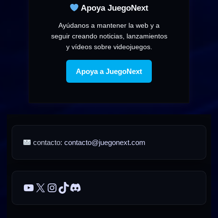
Apoya JuegoNext
Ayúdanos a mantener la web y a
seguir creando noticias, lanzamientos
y vídeos sobre videojuegos.
Apoya a JuegoNext
contacto:
contacto@juegonext.com
YouTube
X
Instagram
TikTok
Discord