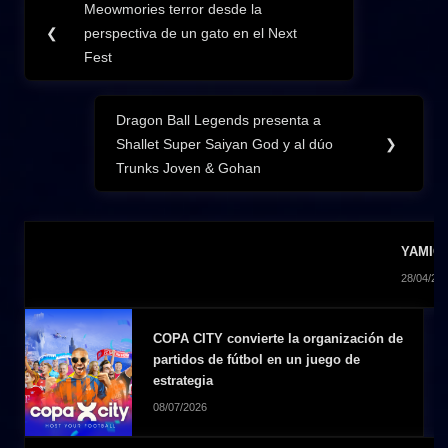
Meowmories terror desde la
Previous
de
❮
perspectiva de un gato en el Next
Post:
Fest
entradas
Dragon Ball Legends presenta a
Next
Shallet Super Saiyan God y al dúo
❯
Post:
Trunks Joven & Gohan
YAMIGAT
28/04/20
COPA CITY convierte la organización de
partidos de fútbol en un juego de
estrategia
08/07/2026