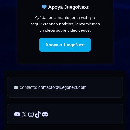
Apoya JuegoNext
Ayúdanos a mantener la web y a
seguir creando noticias, lanzamientos
y vídeos sobre videojuegos.
Apoya a JuegoNext
contacto:
contacto@juegonext.com
YouTube
X
Instagram
TikTok
Discord