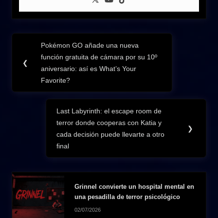
Navegación
Pokémon GO añade una nueva
Previous
de
función gratuita de cámara por su 10º
Post:
❮
aniversario: así es What’s Your
entradas
Favorite?
Last Labyrinth: el escape room de
Next
terror donde cooperas con Katia y
Post:
❯
cada decisión puede llevarte a otro
final
Grinnel convierte un hospital mental en
una pesadilla de terror psicológico
02/07/2026