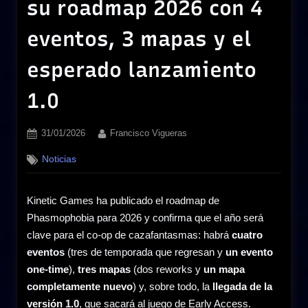
su roadmap 2026 con 4
eventos, 3 mapas y el
esperado lanzamiento
1.0
Posted
By
31/01/2026
Francisco Vigueras
on
Noticias
Kinetic Games ha publicado el roadmap de
Phasmophobia para 2026 y confirma que el año será
clave para el co-op de cazafantasmas: habrá
cuatro
eventos
(tres de temporada que regresan y
un evento
one-time
),
tres mapas
(dos reworks y
un mapa
completamente nuevo
) y, sobre todo, la
llegada de la
versión 1.0
, que sacará al juego de Early Access.