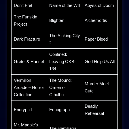
Don’t Fret
Name of the Will
Abyss of Doom
The Funskin
Blighten
Alchemortis
Project
The Sinking City
Dark Fracture
Paper Bleed
2
Confined:
Gretel & Hansel
Leaving OKB-
God Help Us All
134
Vermilion
The Mound:
Murder Meet
Arcade – Horror
Omen of
Cute
Collection
Cthulhu
Deadly
Encryptid
Echograph
Rehearsal
Mr. Magpie’s
The Hambagu