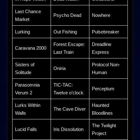
Last Chance
Psycho Dead
Nowhere
Market
Lurking
Out Fishing
Pulsebreaker
Forest Escape:
Dreadline
Caravana 2000
Last Train
Express
Sisters of
Protocol Non-
Oniria
Solitude
Human
Parasomnia
TIC-TAC:
Perceptum
Verum 2
Twelve o’clock
Lurks Within
Haunted
The Cave Diver
Walls
Bloodlines
The Twilight
Lucid Falls
Iris Dissolution
Project