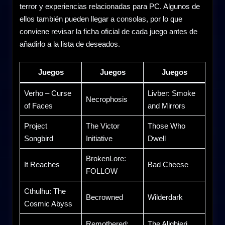
terror y experiencias relacionadas para PC. Algunos de
ellos también pueden llegar a consolas, por lo que
conviene revisar la ficha oficial de cada juego antes de
añadirlo a la lista de deseados.
Juegos
Juegos
Juegos
Verho – Curse
Livber: Smoke
Necrophosis
of Faces
and Mirrors
Project
The Victor
Those Who
Songbird
Initiative
Dwell
BrokenLore:
It Reaches
Bad Cheese
FOLLOW
Cthulhu: The
Becrowned
Wilderdark
Cosmic Abyss
Remothered:
The Alighieri