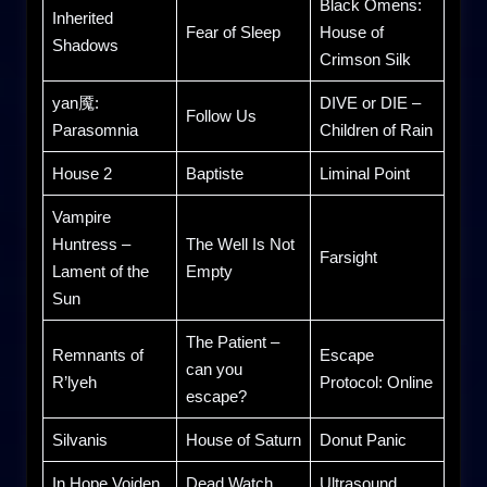
Black Omens:
Inherited
Fear of Sleep
House of
Shadows
Crimson Silk
yan魇:
DIVE or DIE –
Follow Us
Parasomnia
Children of Rain
House 2
Baptiste
Liminal Point
Vampire
Huntress –
The Well Is Not
Farsight
Lament of the
Empty
Sun
The Patient –
Remnants of
Escape
can you
R’lyeh
Protocol: Online
escape?
Silvanis
House of Saturn
Donut Panic
In Hope Voiden
Dead Watch
Ultrasound