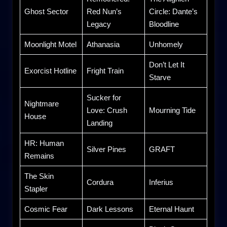
Ghost Sector
Red Nun’s
Circle: Dante’s
Legacy
Bloodline
Moonlight Motel
Athanasia
Unhomely
Don’t Let It
Exorcist Hotline
Fright Train
Starve
Sucker for
Nightmare
Love: Crush
Mourning Tide
House
Landing
HR: Human
Silver Pines
GRAFT
Remains
The Skin
Cordura
Inferius
Stapler
Cosmic Fear
Dark Lessons
Eternal Haunt