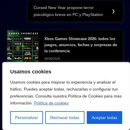
Cursed New Year propone terror
Next
❯
psicológico breve en PC y PlayStation
Post:
Xbox Games Showcase 2026: todos los
juegos, anuncios, fechas y sorpresas de
la conferencia
08/06/2026
Usamos cookies
Usamos cookies para mejorar tu experiencia y analizar el
tráfico. Puedes aceptar todas, rechazarlas o configurar tus
preferencias. Consulta nuestra Política de Cookies para más
información.
Política de cookies
Personalizar
Rechazar todas
Aceptar todas
Supernova Génesis 2026: fecha, Arena