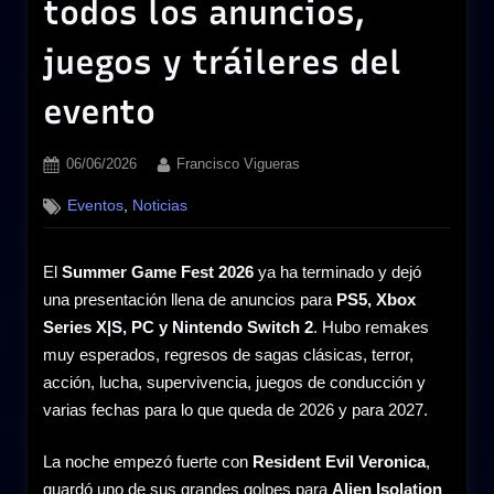
todos los anuncios,
juegos y tráileres del
evento
Posted
By
06/06/2026
Francisco Vigueras
on
,
Eventos
Noticias
El
Summer Game Fest 2026
ya ha terminado y dejó
una presentación llena de anuncios para
PS5, Xbox
Series X|S, PC y Nintendo Switch 2
. Hubo remakes
muy esperados, regresos de sagas clásicas, terror,
acción, lucha, supervivencia, juegos de conducción y
varias fechas para lo que queda de 2026 y para 2027.
La noche empezó fuerte con
Resident Evil Veronica
,
guardó uno de sus grandes golpes para
Alien Isolation