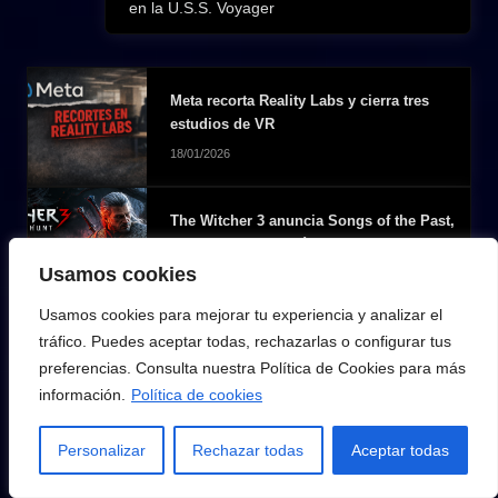
en la U.S.S. Voyager
Meta recorta Reality Labs y cierra tres
estudios de VR
18/01/2026
The Witcher 3 anuncia Songs of the Past,
una nueva expansión con Geralt para
2027
Usamos cookies
27/05/2026
Usamos cookies para mejorar tu experiencia y analizar el
tráfico. Puedes aceptar todas, rechazarlas o configurar tus
Dragon Ball anuncia el proyecto AGE
preferencias. Consulta nuestra Política de Cookies para más
1000 para 2027 y prepara nuevo DLC
información.
Política de cookies
grande para Sparking ZERO
25/01/2026
Personalizar
Rechazar todas
Aceptar todas