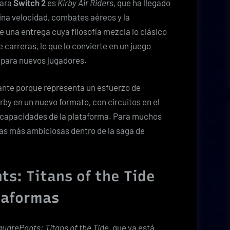
para
Switch 2
es
Kirby Air Riders
, que ha llegado
ina velocidad, combates aéreos y la
de una entrega cuya filosofía mezcla lo clásico
carreras, lo que lo convierte en un juego
 para nuevos jugadores.
ante porque representa un esfuerzo de
rby en un nuevo formato, con circuitos en el
s capacidades de la plataforma. Para muchos
las más ambiciosas dentro de la saga de
s: Titans of the Tide
taformas
arePants: Titans of the Tide
, que ya está