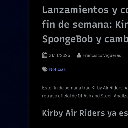
Lanzamientos y c
fin de semana: Kir
SpongeBob y camb
Posted
By
21/11/2025
Francisco Vigueras
on
Noticias
Este fin de semana trae Kirby Air Riders p
retraso oficial de Of Ash and Steel. Anali
Kirby Air Riders ya es