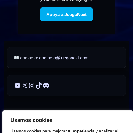
Apoya a JuegoNext
contacto:
contacto@juegonext.com
YouTube
X
Instagram
TikTok
Discord
Sobre JuegoNext
Contacto
Publicidad / Advertising
Usamos cookies
AVISO LEGAL – JuegoNext
Usamos cookies para mejorar tu experiencia y analizar el