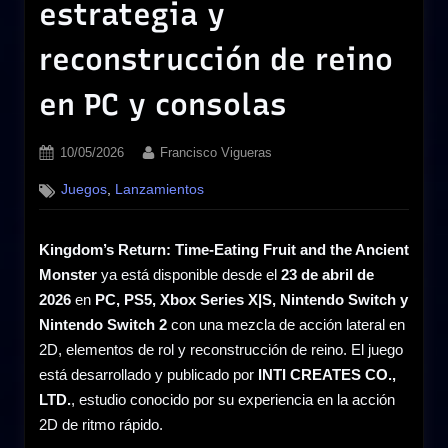
estrategia y
reconstrucción de reino
en PC y consolas
Posted
By
10/05/2026
Francisco Vigueras
on
,
Juegos
Lanzamientos
Kingdom’s Return: Time-Eating Fruit and the Ancient
Monster
ya está disponible desde el
23 de abril de
2026
en
PC, PS5, Xbox Series X|S, Nintendo Switch y
Nintendo Switch 2
con una mezcla de acción lateral en
2D, elementos de rol y reconstrucción de reino. El juego
está desarrollado y publicado por
INTI CREATES CO.,
LTD.
, estudio conocido por su experiencia en la acción
2D de ritmo rápido.