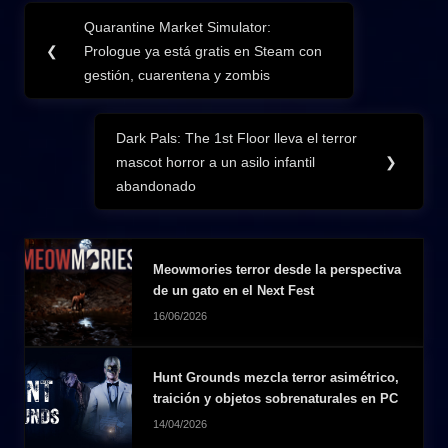
Navegación
Quarantine Market Simulator:
Previous
de
❮
Prologue ya está gratis en Steam con
Post:
gestión, cuarentena y zombis
entradas
Dark Pals: The 1st Floor lleva el terror
Next
mascot horror a un asilo infantil
❯
Post:
abandonado
Meowmories terror desde la perspectiva
de un gato en el Next Fest
16/06/2026
Hunt Grounds mezcla terror asimétrico,
traición y objetos sobrenaturales en PC
14/04/2026