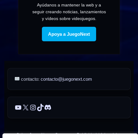
Ayúdanos a mantener la web y a
seguir creando noticias, lanzamientos
y vídeos sobre videojuegos.
Apoya a JuegoNext
contacto:
contacto@juegonext.com
YouTube
X
Instagram
TikTok
Discord
Sobre JuegoNext
Contacto
Publicidad / Advertising