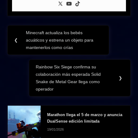
Navegación
Minecraft actualiza los bebés
Previous
de
❮
acuáticos y estrena un objeto para
Post:
mantenerlos como crías
entradas
Rainbow Six Siege confirma su
Next
colaboración más esperada Solid
Post:
❯
Snake de Metal Gear llega como
operador
Marathon llega el 5 de marzo y anuncia
DualSense edición limitada
19/01/2026