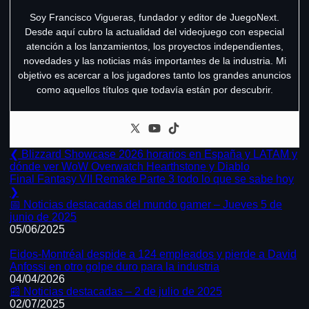
Soy Francisco Vigueras, fundador y editor de JuegoNext.
Desde aquí cubro la actualidad del videojuego con especial
atención a los lanzamientos, los proyectos independientes,
novedades y las noticias más importantes de la industria. Mi
objetivo es acercar a los jugadores tanto los grandes anuncios
como aquellos títulos que todavía están por descubrir.
Navegación
Previous
❮
Blizzard Showcase 2026 horarios en España y LATAM y
Post:
dónde ver WoW Overwatch Hearthstone y Diablo
de
Next
Final Fantasy VII Remake Parte 3 todo lo que se sabe hoy
Post:
entradas
❯
📅 Noticias destacadas del mundo gamer – Jueves 5 de
junio de 2025
05/06/2025
Eidos-Montréal despide a 124 empleados y pierde a David
Anfossi en otro golpe duro para la industria
04/04/2026
📰 Noticias destacadas – 2 de julio de 2025
02/07/2025