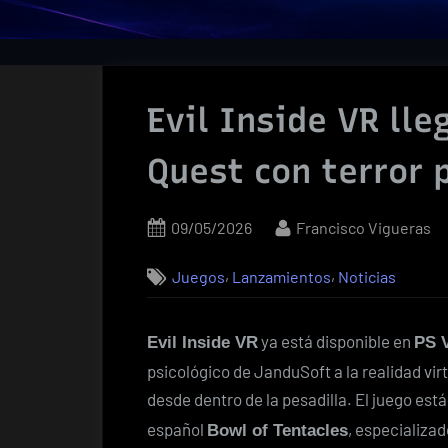
Evil Inside VR lle
Quest con terror 
Posted
By
09/05/2026
Francisco Vigueras
on
,
,
Juegos
Lanzamientos
Noticias
ya está disponible en
Evil Inside VR
PS 
psicológico de JanduSoft a la realidad vir
desde dentro de la pesadilla. El juego est
español
, especializad
Bowl of Tentacles