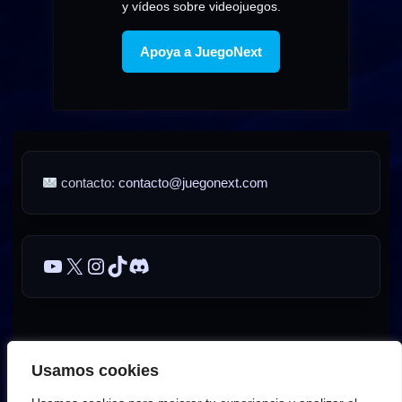
y vídeos sobre videojuegos.
Apoya a JuegoNext
contacto:
contacto@juegonext.com
YouTube
X
Instagram
TikTok
Discord
Sobre JuegoNext
Contacto
Publicidad / Advertising
Usamos cookies
AVISO LEGAL – JuegoNext