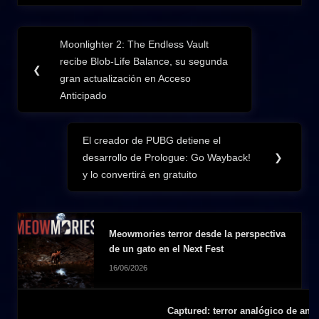
Navegación
Moonlighter 2: The Endless Vault
Previous
de
recibe Blob-Life Balance, su segunda
Post:
❮
gran actualización en Acceso
entradas
Anticipado
El creador de PUBG detiene el
Next
desarrollo de Prologue: Go Wayback!
❯
Post:
y lo convertirá en gratuito
Meowmories terror desde la perspectiva
de un gato en el Next Fest
16/06/2026
Captured: terror analógico de anom