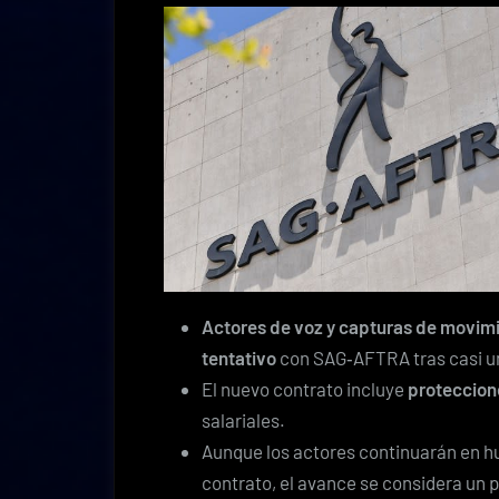
Actores de voz y capturas de movim
tentativo
con SAG‑AFTRA tras casi un
El nuevo contrato incluye
proteccione
salariales.
Aunque los actores continuarán en hue
contrato, el avance se considera un p