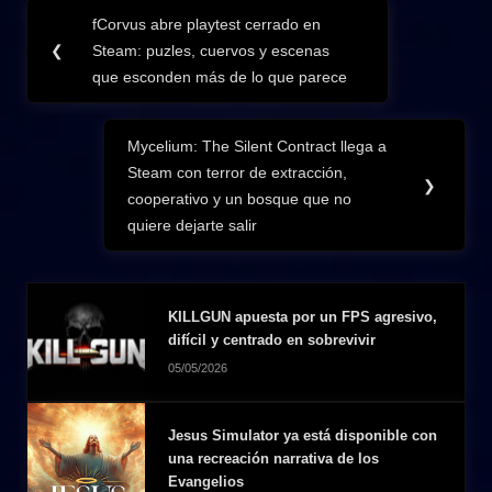
Navegación
fCorvus abre playtest cerrado en
Previous
de
❮
Steam: puzles, cuervos y escenas
Post:
que esconden más de lo que parece
entradas
Mycelium: The Silent Contract llega a
Next
Steam con terror de extracción,
Post:
❯
cooperativo y un bosque que no
quiere dejarte salir
KILLGUN apuesta por un FPS agresivo,
difícil y centrado en sobrevivir
05/05/2026
Jesus Simulator ya está disponible con
una recreación narrativa de los
Evangelios