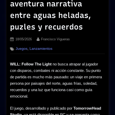
aventura narrativa
entre aguas heladas,
puzles y recuerdos
Posted
By
18/05/2026
Francisco Vigueras
on
,
Juegos
Lanzamientos
WILL: Follow The Light
no busca atrapar al jugador
con disparos, combates ni acción constante. Su punto
de partida es mucho más pausado: un viaje en primera
persona por paisajes del norte, aguas frías, soledad,
recuerdos y una luz que funciona casi como guía
emocional.
El juego, desarrollado y publicado por
TomorrowHead
Studio
, ya está disponible en PC y se presenta como