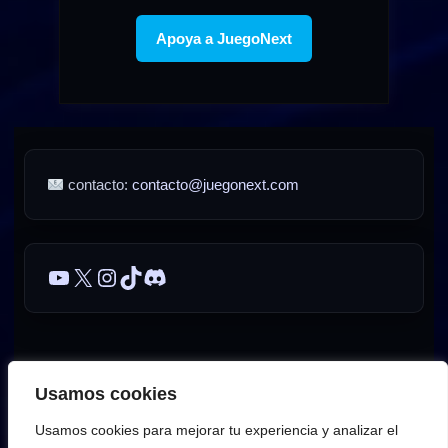
Apoya a JuegoNext
contacto:
contacto@juegonext.com
YouTube
X
Instagram
TikTok
Discord
Sobre JuegoNext
Contacto
Publicidad / Advertising
Usamos cookies
AVISO LEGAL – JuegoNext
Usamos cookies para mejorar tu experiencia y analizar el
Política de privacidad de JuegoNext
Política de cookies