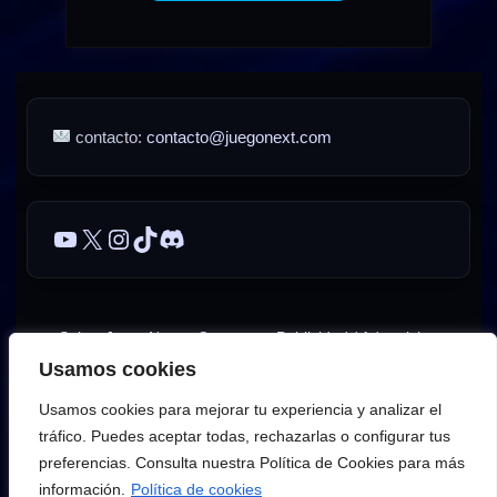
contacto:
contacto@juegonext.com
YouTube
X
Instagram
TikTok
Discord
Sobre JuegoNext
Contacto
Publicidad / Advertising
Usamos cookies
AVISO LEGAL – JuegoNext
Usamos cookies para mejorar tu experiencia y analizar el
Política de privacidad de JuegoNext
Política de cookies
tráfico. Puedes aceptar todas, rechazarlas o configurar tus
preferencias. Consulta nuestra Política de Cookies para más
© 2025–2026 JuegoNext.
Todos los derechos reservados.
información.
Política de cookies