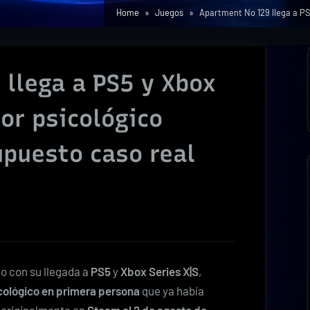
Home
Juegos
Apartment No 129 llega a PS
llega a PS5 y Xbox
ror psicológico
upuesto caso real
o con su llegada a
PS5
y
Xbox Series X|S
,
icológico en primera persona
que ya había