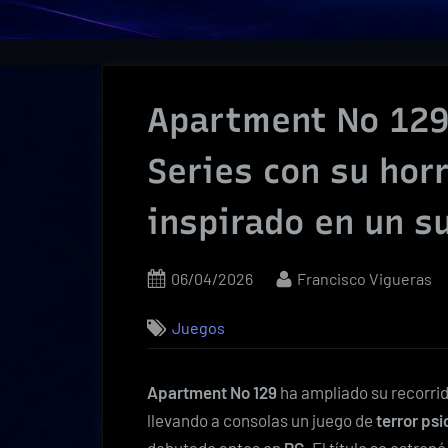
Apartment No 129 
Series con su hor
inspirado en un s
Posted
By
06/04/2026
Francisco Vigueras
on
Juegos
Apartment No 129
ha ampliado su recorrid
llevando a consolas un juego de
terror ps