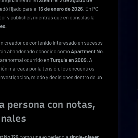
nó originalmente en
Steam el 2 de agosto de
edó fijado para el
16 de enero de 2026
. En PC
or y publisher, mientras que en consolas la
es
.
 un creador de contenido interesado en sucesos
ificio abandonado conocido como
Apartment No.
paranormal ocurrido en
Turquía en 2009
. A
ación marcada por la tensión, los encuentros
investigación, miedo y decisiones dentro de un
a persona con notas,
inales
t No 129
como una experiencia
single-player