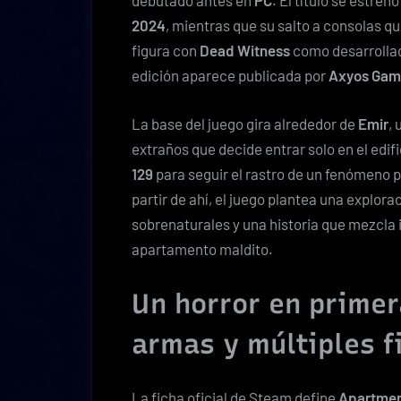
debutado antes en
PC
. El título se estre
2024
, mientras que su salto a consolas qu
figura con
Dead Witness
como desarrollad
edición aparece publicada por
Axyos Gam
La base del juego gira alrededor de
Emir
,
extraños que decide entrar solo en el ed
129
para seguir el rastro de un fenómeno 
partir de ahí, el juego plantea una explor
sobrenaturales y una historia que mezcla 
apartamento maldito.
Un horror en primer
armas y múltiples f
La ficha oficial de Steam define
Apartmen