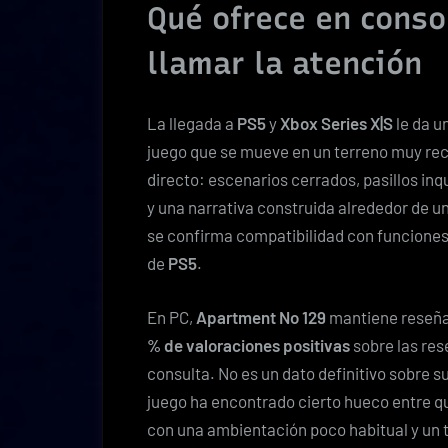
Qué ofrece en conso
llamar la atención
La llegada a
PS5
y
Xbox Series X|S
le da u
juego que se mueve en un terreno muy rec
directo: escenarios cerrados, pasillos in
y una narrativa construida alrededor de u
se confirma compatibilidad con funcione
de
PS5
.
En PC,
Apartment No 129
mantiene reseñ
% de valoraciones positivas
sobre las res
consulta. No es un dato definitivo sobre su 
juego ha encontrado cierto hueco entre qu
con una ambientación poco habitual y un 