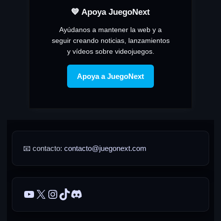
💙 Apoya JuegoNext
Ayúdanos a mantener la web y a
seguir creando noticias, lanzamientos
y vídeos sobre videojuegos.
Apoya a JuegoNext
📧 contacto:
contacto@juegonext.com
YouTube
X
Instagram
TikTok
Discord