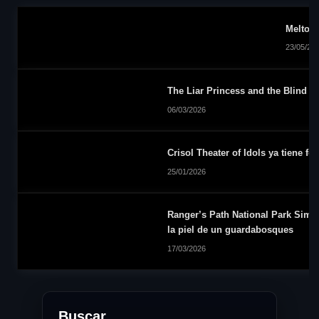
Meltopi
23/05/20
The Liar Princess and the Blind P
06/03/2026
Crisol Theater of Idols ya tiene 
25/01/2026
Ranger’s Path National Park Simul
la piel de un guardabosques
17/03/2026
Buscar