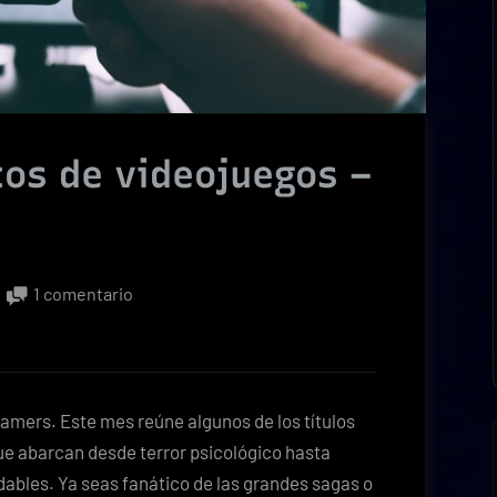
os de videojuegos –
en
1 comentario
Top
10
lanzamientos
de
amers. Este mes reúne algunos de los títulos
videojuegos
e abarcan desde terror psicológico hasta
–
dables. Ya seas fanático de las grandes sagas o