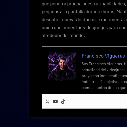
que ponen a prueba nuestras habilidades
pegados a la pantalla durante horas. Mant
descubrir nuevas historias, experimentar i
único que tienen los videojuegos para cone
alrededor del mundo.
Francisco Vigueras
Soy Francisco Vigueras, f
actualidad del videojuego 
proyectos independientes,
industria. Mi objetivo es 
como aquellos títulos que 