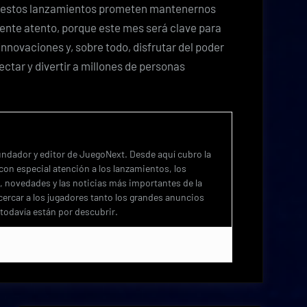
, estos lanzamientos prometen mantenernos
ente atento, porque este mes será clave para
nnovaciones y, sobre todo, disfrutar del poder
ctar y divertir a millones de personas
undador y editor de JuegoNext. Desde aquí cubro la
con especial atención a los lanzamientos, los
 novedades y las noticias más importantes de la
acercar a los jugadores tanto los grandes anuncios
todavía están por descubrir.