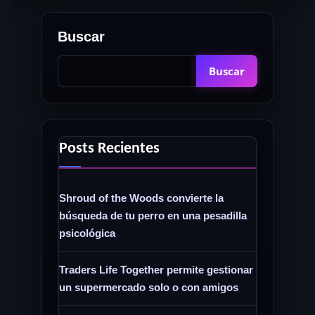
demo
gratis
Buscar
en
Steam
Buscar
y
nos
deja
grandes
Posts Recientes
sensaciones
con
su
Shroud of the Woods convierte la
historia,
búsqueda de tu perro en una pesadilla
música
psicológica
y
“flow”»
Traders Life Together permite gestionar
un supermercado solo o con amigos