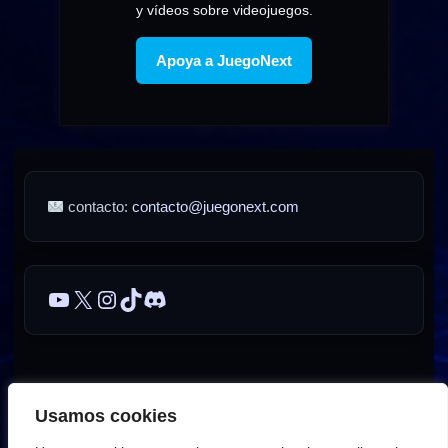
y vídeos sobre videojuegos.
Apoya a JuegoNext
contacto:
contacto@juegonext.com
YouTube
X
Instagram
TikTok
Discord
Sobre JuegoNext
Contacto
Publicidad / Advertising
Usamos cookies
AVISO LEGAL – JuegoNext