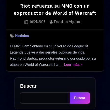
Riot refuerza su MMO con un
exproductor de World of Warcraft
Posted
By
19/01/2026
Francisco Vigueras
on
Noticias
El MMO ambientado en el universo de League of
Legends vuelve a dar señales públicas de vida.
Raymond Bartos, productor veterano conocido por su
«Riot
etapa en World of Warcraft, ha …
Leer más
»
refuerza
su
MMO
Buscar
con
un
Buscar
exproductor
de