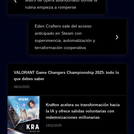
de
Post:
rutina empieza a romperse
entradas
Eden Crafters sale del acceso
Next
anticipado en Steam con
Post:
❯
supervivencia, automatización y
terraformación cooperativa
VALORANT Game Changers Championship 2025: todo lo
que debes saber
08/11/2025
Krafton acelera su transformación hacia
la IA y ofrece salidas voluntarias con
indemnizaciones millonarias
19/11/2025