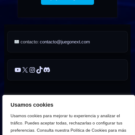
contacto:
contacto@juegonext.com
YouTube
X
Instagram
TikTok
Discord
Sobre JuegoNext
Contacto
Publicidad / Advertising
Usamos cookies
AVISO LEGAL – JuegoNext
Usamos cookies para mejorar tu experiencia y analizar el
Política de privacidad de JuegoNext
Política de cookies
tráfico. Puedes aceptar todas, rechazarlas o configurar tus
preferencias. Consulta nuestra Política de Cookies para más