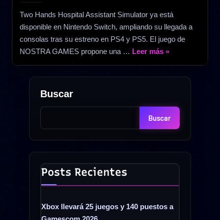
Two Hands Hospital Assistant Simulator ya está
disponible en Nintendo Switch, ampliando su llegada a
consolas tras su estreno en PS4 y PS5. El juego de
«Two
NOSTRA GAMES propone una …
Leer más
»
Hands
Hospital
Assistant
Buscar
Simulator
llega
Buscar
a
Nintendo
Switch
con
Posts Recientes
tareas
médicas
y
Xbox llevará 25 juegos y 140 puestos a
decisiones
Gamescom 2026