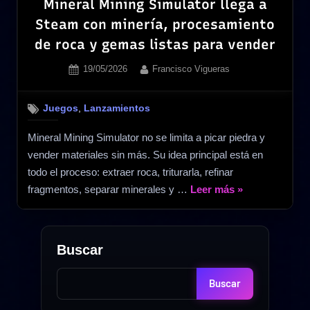
Mineral Mining Simulator llega a
Steam con minería, procesamiento
de roca y gemas listas para vender
Posted
By
19/05/2026
Francisco Vigueras
on
,
Juegos
Lanzamientos
Mineral Mining Simulator no se limita a picar piedra y
vender materiales sin más. Su idea principal está en
todo el proceso: extraer roca, triturarla, refinar
«Mineral
fragmentos, separar minerales y …
Leer más
»
Mining
Simulator
llega
Buscar
a
Steam
Buscar
con
minería,