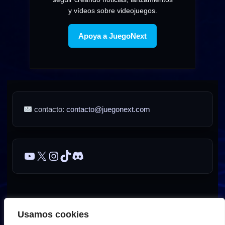
y vídeos sobre videojuegos.
Apoya a JuegoNext
contacto:
contacto@juegonext.com
YouTube
X
Instagram
TikTok
Discord
Sobre JuegoNext
Contacto
Publicidad / Advertising
Usamos cookies
AVISO LEGAL – JuegoNext